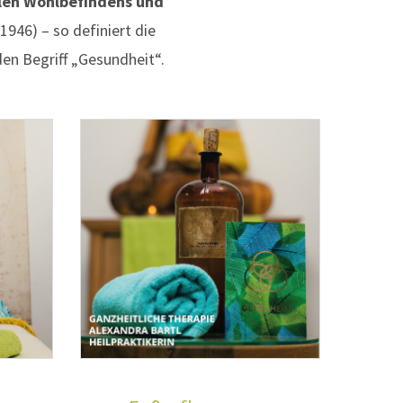
alen Wohlbefindens und
946) – so definiert die
en Begriff „Gesundheit“.