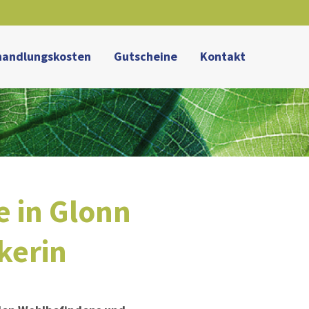
About us
handlungskosten
Gutscheine
Kontakt
Lorem ipsum dolor sit amet,
consectetuer adipiscing elit.
Aenean commodo ligula eget dolor.
Aenean massa. Cum sociis natoque
penatibus et magnis dis parturient
montes, nascetur ridiculus mus. Donec
quam felis, ultricies nec.
e in Glonn
kerin