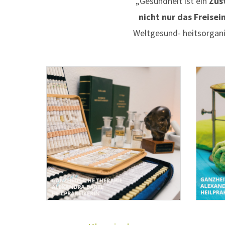
„Gesundheit ist ein
Zus
nicht nur das Freise
Weltgesund- heitsorgani