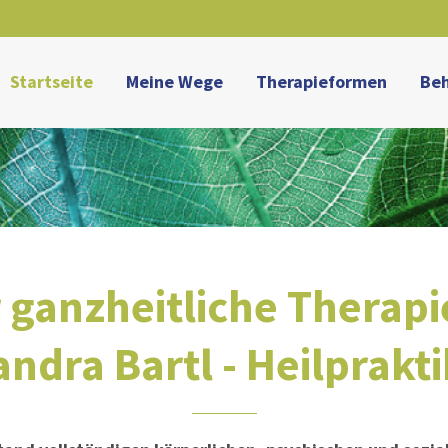
ort
Get in touch
Startseite
Meine Wege
Therapieformen
Be
sum dolor sit amet:
Cybersteel Inc.
376-293 City Road, Suite 600
San Francisco, CA 94102
4h
/ 365days
Have any questions?
+44 1234 567 890
Drop us a line
r ganzheitliche Therapi
info@yourdomain.com
 support for our customers
i 8:00am - 5:00pm
(GMT +1)
andra Bartl - Heilprakti