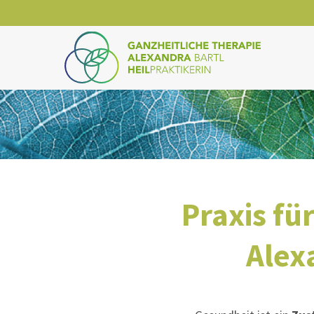
Login
Supp
Benutzername
Lorem ip
2
Passwort
Praxis fü
We offer
Anmelden
Mon - Fr
Alex
Register
|
Lost your password?