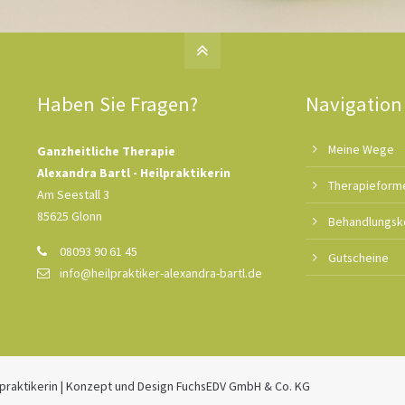
Haben Sie Fragen?
Navigation
Meine Wege
Ganzheitliche Therapie
Alexandra Bartl - Heilpraktikerin
Therapieform
Am Seestall 3
85625 Glonn
Behandlungsk
08093 90 61 45
Gutscheine
info@heilpraktiker-alexandra-bartl.de
lpraktikerin | Konzept und Design
FuchsEDV GmbH & Co. KG