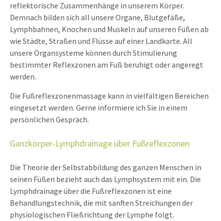
reflektorische Zusammenhänge in unserem Körper.
Demnach bilden sich all unsere Organe, Blutgefäße,
24h
Lymphbahnen, Knochen und Muskeln auf unseren Füßen ab
/ 365days
wie Städte, Straßen und Flüsse auf einer Landkarte. All
unsere Organsysteme können durch Stimulierung
bestimmter Reflexzonen am Fuß beruhigt oder angeregt
werden.
We offer support for our customers
Mon - Fri 8:00am - 5:00pm
(GMT +1)
Die Fußreflexzonenmassage kann in vielfältigen Bereichen
eingesetzt werden. Gerne informiere ich Sie in einem
Get in touch
persönlichen Gespräch.
Cybersteel Inc.
376-293 City Road, Suite 600
Ganzkörper-Lymphdrainage über Fußreflexzonen
San Francisco, CA 94102
Die Theorie der Selbstabbildung des ganzen Menschen in
seinen Füßen bezieht auch das Lymphsystem mit ein. Die
Have any questions?
Lymphdrainage über die Fußreflexzonen ist eine
+44 1234 567 890
Behandlungstechnik, die mit sanften Streichungen der
physiologischen Fließrichtung der Lymphe folgt.
Drop us a line