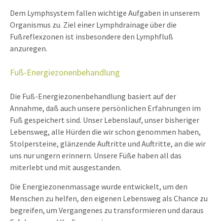
info@yourdomain.com
Dem Lymphsystem fallen wichtige Aufgaben in unserem
Organismus zu. Ziel einer Lymphdrainage über die
About us
Fußreflexzonen ist insbesondere den Lymphfluß
anzuregen.
Lorem ipsum dolor sit amet, consectetuer
adipiscing elit.
Fuß-Energiezonenbehandlung
Aenean commodo ligula eget dolor. Aenean massa. Cum
sociis natoque penatibus et magnis dis parturient montes,
Die Fuß-Energiezonenbehandlung basiert auf der
nascetur ridiculus mus. Donec quam felis, ultricies nec.
Annahme, daß auch unsere persönlichen Erfahrungen im
Fuß gespeichert sind. Unser Lebenslauf, unser bisheriger
Lebensweg, alle Hürden die wir schon genommen haben,
Stolpersteine, glänzende Auftritte und Auftritte, an die wir
uns nur ungern erinnern. Unsere Füße haben all das
miterlebt und mit ausgestanden.
Die Energiezonenmassage wurde entwickelt, um den
Menschen zu helfen, den eigenen Lebensweg als Chance zu
begreifen, um Vergangenes zu transformieren und daraus