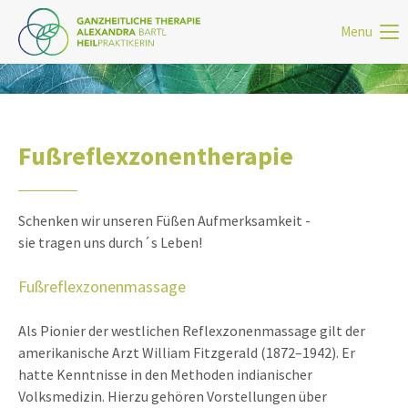
Menu
Login
Benutzername
Fußreflexzonentherapie
Passwort
Schenken wir unseren Füßen Aufmerksamkeit -
sie tragen uns durch´s Leben!
Anmelden
Fußreflexzonenmassage
Register
|
Lost your password?
Als Pionier der westlichen Reflexzonenmassage gilt der
Support
amerikanische Arzt William Fitzgerald (1872–1942). Er
hatte Kenntnisse in den Methoden indianischer
Lorem ipsum dolor sit amet:
Volksmedizin. Hierzu gehören Vorstellungen über